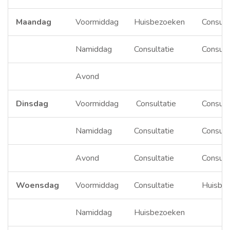
Maandag
Voormiddag
Huisbezoeken
Consult
Namiddag
Consultatie
Consult
Avond
Dinsdag
Voormiddag
Consultatie
Consult
Namiddag
Consultatie
Consult
Avond
Consultatie
Consult
Woensdag
Voormiddag
Consultatie
Huisbe
Namiddag
Huisbezoeken