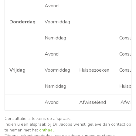
Avond
Donderdag
Voormiddag
Namiddag
Consult
Avond
Consult
Vrijdag
Voormiddag
Huisbezoeken
Consult
Namiddag
Huisbe
Avond
Afwisselend
Afwiss
Consultatie is telkens op afspraak.
Indien u een afspraak bij Dr. Jacobs wenst, gelieve dan contact op
te nemen met het
onthaal
.
Tijdens vakantieperiodes van de artsen kunnen er steeds